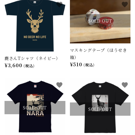
favorite
favorite
close
SOLD OUT
キーワード
マスキングテープ（ほうせき
箱）
鹿さんTシャツ（ネイビー）
カテゴリー
¥510
¥3,600
(税込)
(税込)
favorite
favorite
検索する
SOLD OUT
SOLD OUT