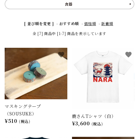
食器
[ 並び順を変更 ]
-
おすすめ順
-
価格順
-
新着順
全 [7] 商品中 [1-7] 商品を表示しています
favorite
favorite
マスキングテープ
（SOUSUKE）
鹿さんTシャツ（白）
¥510
(税込)
¥3,600
(税込)